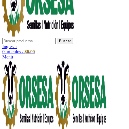
Buscar
Ingresar
0
artículos
/
$
0.00
Menú