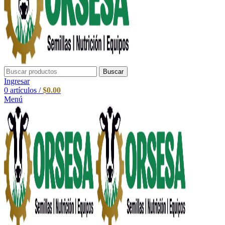
Buscar
Ingresar
0
artículos
/
$
0.00
Menú