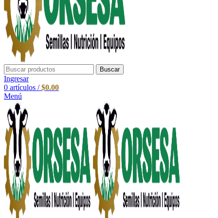
Buscar
Ingresar
0
artículos
/
$
0.00
Menú