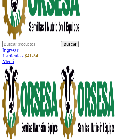
Buscar
Ingresar
1
artículo
/
$
41.34
Menú