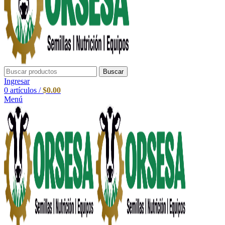
Buscar
Ingresar
0
artículos
/
$
0.00
Menú