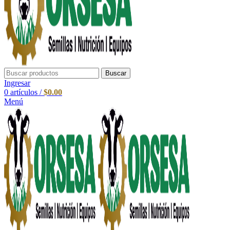
Buscar
Ingresar
0
artículos
/
$
0.00
Menú