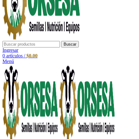
Buscar
Ingresar
0
artículos
/
$
0.00
Menú