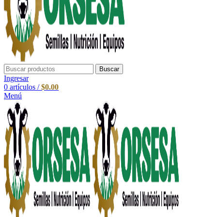
Buscar
Ingresar
0
artículos
/
$
0.00
Menú