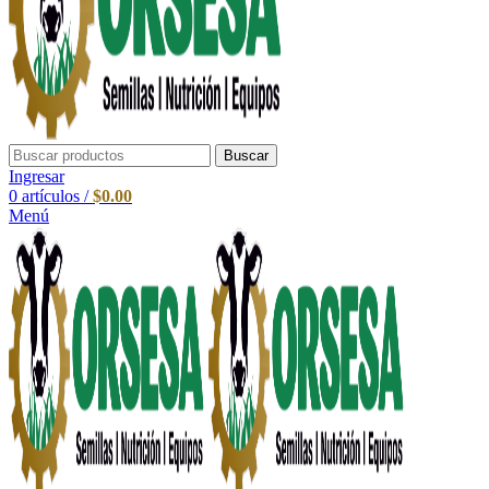
Buscar
Ingresar
0
artículos
/
$
0.00
Menú