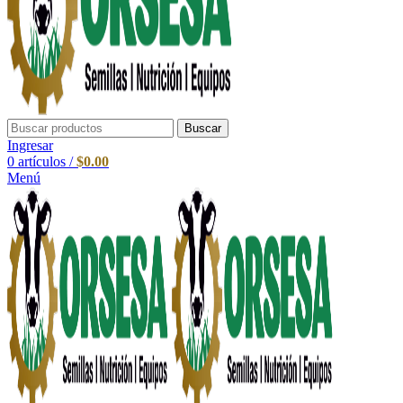
Buscar
Ingresar
0
artículos
/
$
0.00
Menú