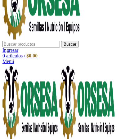
Buscar
Ingresar
0
artículos
/
$
0.00
Menú