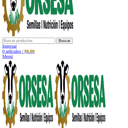
Buscar
Ingresar
0
artículos
/
$
0.00
Menú