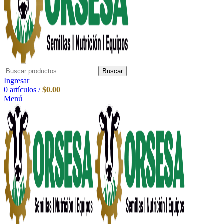
Buscar
Ingresar
0
artículos
/
$
0.00
Menú