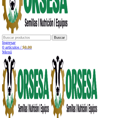
Buscar
Ingresar
0
artículos
/
$
0.00
Menú