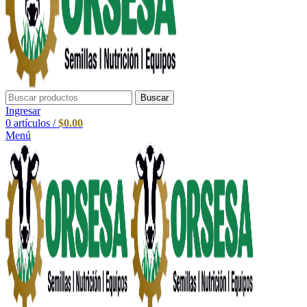
Buscar
Ingresar
0
artículos
/
$
0.00
Menú