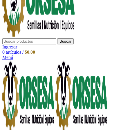
Buscar
Ingresar
0
artículos
/
$
0.00
Menú