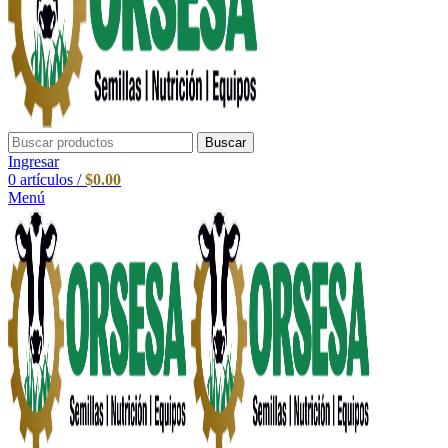
Buscar
Ingresar
0
artículos
/
$
0.00
Menú