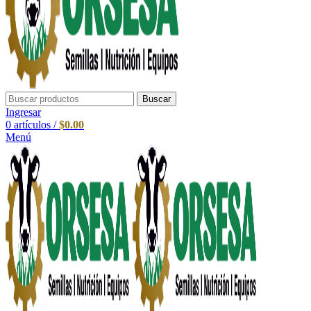
Buscar
Ingresar
0
artículos
/
$
0.00
Menú