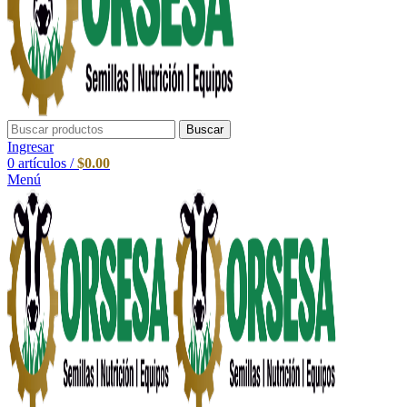
Buscar
Ingresar
0
artículos
/
$
0.00
Menú