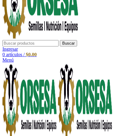
Buscar
Ingresar
0
artículos
/
$
0.00
Menú