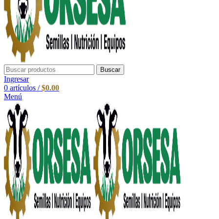
Buscar
Ingresar
0
artículos
/
$
0.00
Menú