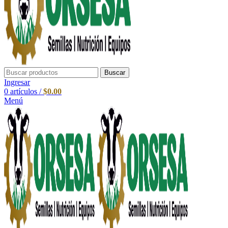
Buscar
Ingresar
0
artículos
/
$
0.00
Menú