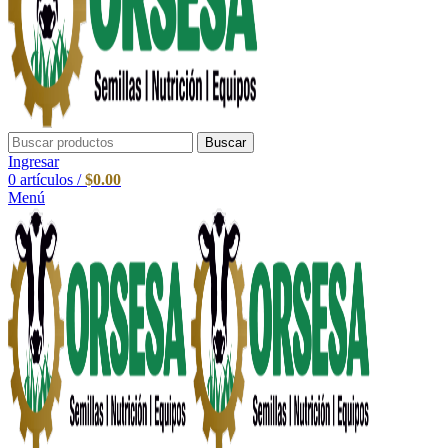
Buscar
Ingresar
0
artículos
/
$
0.00
Menú