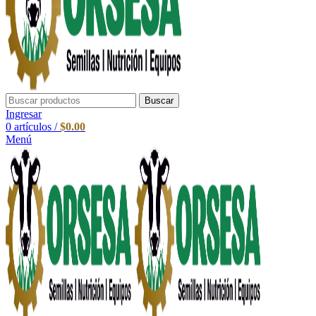
Buscar
Ingresar
0
artículos
/
$
0.00
Menú