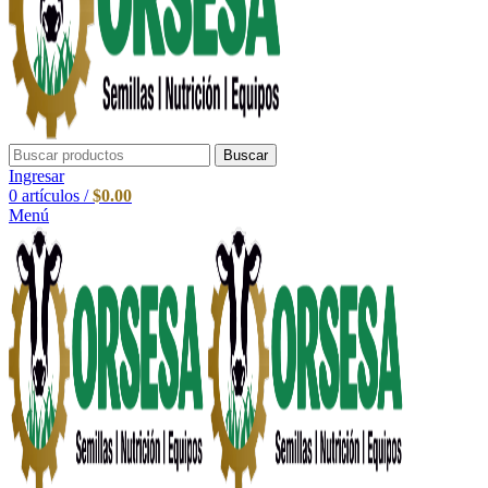
Buscar
Ingresar
0
artículos
/
$
0.00
Menú